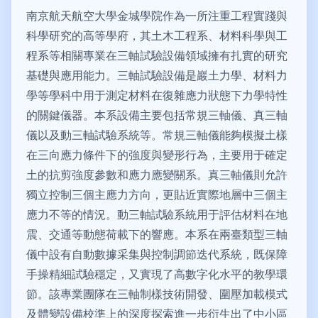
南京航天航空大學金城學院作為一所注重工程實踐與
科學研究的高等學府，其土木工程系、材料科學與工
程系等相關專業在三軸試驗設備領域擁有扎實的研究
基礎與應用能力。三軸試驗設備是巖土力學、材料力
學等學科中用于測定材料在復雜應力狀態下力學特性
的關鍵儀器。本系設備主要包括常規三軸儀、真三軸
儀以及動三軸試驗系統等。常規三軸儀能夠模擬土樣
在三向應力條件下的強度與變形行為，主要用于確定
土的抗剪強度參數和應力應變關系。真三軸儀則允許
獨立控制三個主應力方向，更貼近實際地層中三個主
應力不等的情況。動三軸試驗系統用于評估材料在地
震、交通等動態荷載下的響應。本系在兩臺類型三軸
儀中設有自動數據采集與控制調節迭代系統，既保障
手操精細試驗穩定，又實現了高數字化水平的教學環
節。該專業團隊在三軸制樣技術開發、圍壓加載模式
及體變設備校準上的深度探索進一步衍生出了中小區