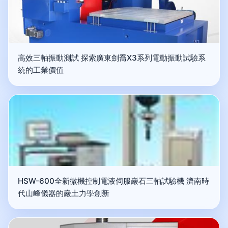
高效三軸振動測試 探索廣東劍喬X3系列電動振動試驗系
統的工業價值
HSW-600全新微機控制電液伺服巖石三軸試驗機 濟南時
代山峰儀器的巖土力學創新